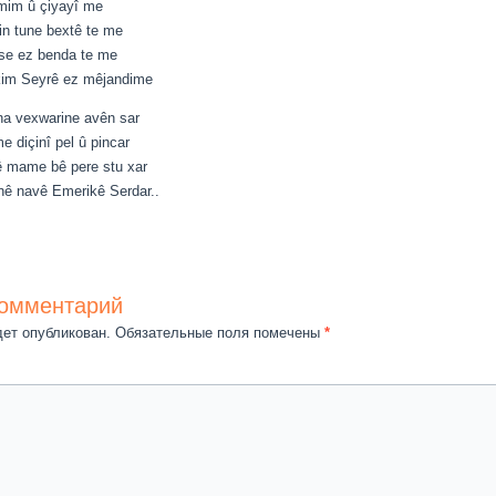
mim û çiyayî me
n tune bextê te me
îse ez benda te me
akim Seyrê ez mêjandime
a vexwarine avên sar
 diçinî pel û pincar
nê mame bê pere stu xar
bhê navê Emerikê Serdar..
комментарий
дет опубликован.
Обязательные поля помечены
*