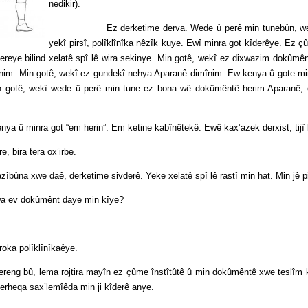
nedikir).
Ez derketime derva. Wede û perê min tunebûn, wekî ve
yekî pirsî, polîklînîka nêzîk kuye. Ewî minra got kîderêye. Ez 
sereye bilind xelatê spî lê wira sekinye. Min gotê, wekî ez dixwazim dokûmên
nim. Min gotê, wekî ez gundekî nehya Aparanê dimînim. Ew kenya û gote min
Min gotê, wekî wede û perê min tune ez bona wê dokûmêntê herim Aparanê, 
 got “em herin”. Em ketine kabînêtekê. Ewê kax’azek derxist, tijî kir,
 tera ox’irbe.
 daê, derketime sivderê. Yeke xelatê spî lê rastî min hat. Min jê pi
kûmênt daye min kîye?
lîklînîkaêye.
ema rojtira mayîn ez çûme înstîtûtê û min dokûmêntê xwe teslîm kir. Ew
rheqa sax’lemîêda min ji kîderê anye.