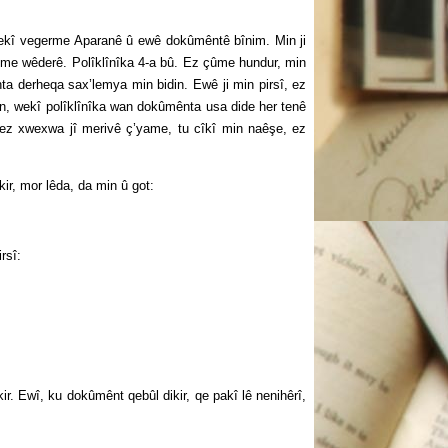
germe Aparanê û ewê dokûmêntê bînim. Min ji
çûme wêderê. Polîklînîka 4-a bû. Ez çûme hundur, min
ta derheqa sax’lemya min bidin. Ewê ji min pirsî, ez
, wekî polîklînîka wan dokûmênta usa dide her tenê
ez xwexwa jî merivê ç’yame, tu cîkî min naêşe, ez
 mor lêda, da min û got:
rsî:
î, ku dokûmênt qebûl dikir, qe pakî lê nenihêrî,