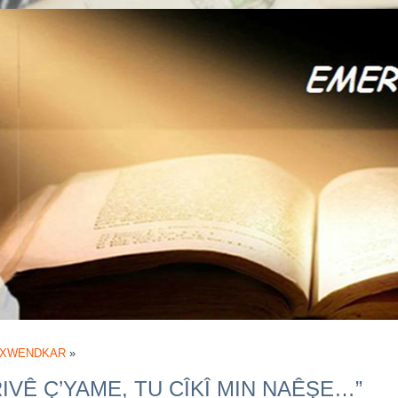
 XWENDKAR
»
IVÊ Ç’YAME, TU CÎKÎ MIN NAÊŞE…”