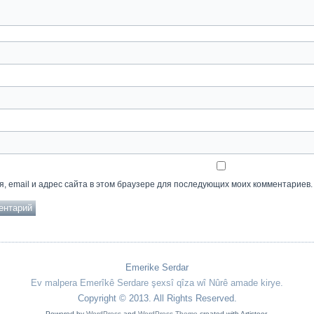
, email и адрес сайта в этом браузере для последующих моих комментариев.
Emerike Serdar
Ev malpera Emerîkê Serdare şexsî qîza wî Nûrê amade kirye.
Copyright © 2013. All Rights Reserved.
Powered by
WordPress
and
WordPress Theme
created with Artisteer.