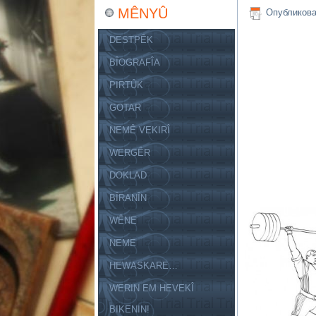
MÊNYÛ
Опубликов
DESTPÊK
BÎOGRAFÎA
PIRTÛK
GOTAR
NEMÊ VEKIRÎ
WERGÊR
DOKLAD
BÎRANÎN
WÊNE
NEME
HEWASKARE…
WERIN EM HEVEKÎ
BIKENIN!