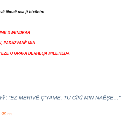
 vê têmaê usa jî bixûnin:
ÛME XWENDKAR
N, PARAZVANÊ MIN
TEZE Û GRAFA DERHEQA MILETÎÊDA
рий:
“EZ MERIVÊ Ç’YAME, TU CÎKÎ MIN NAÊŞE…”
1:39 пп