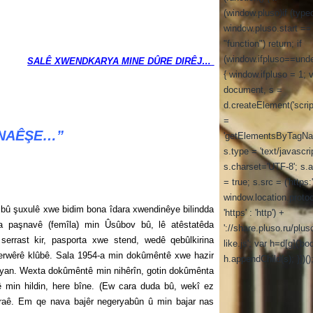
(window.pluso)if (type
window.pluso.start ==
"function") return; if
(window.ifpluso==unde
SALÊ XWENDKARYA MINE DÛRE DIRÊJ…
{ window.ifpluso = 1; 
document, s =
d.createElement('script
=
N NAÊŞE…”
'getElementsByTagNa
s.type = 'text/javascrip
s.charset='UTF-8'; s.
= true; s.src = ('https:
window.location.proto
uxulê xwe bidim bona îdara xwendinêye bilindda
'https' : 'http') +
a paşnavê (femîla) min Ûsûbov bû, lê atêstatêda
'://share.pluso.ru/plus
errast kir, pasporta xwe stend, wedê qebûlkirina
like.js'; var h=d[g]('bod
rwêrê klûbê. Sala 1954-a min dokûmêntê xwe hazir
h.appendChild(s); }})()
vyan. Wexta dokûmêntê min nihêrîn, gotin dokûmênta
 min hildin, here bîne. (Ew cara duda bû, wekî ez
raê. Em qe nava bajêr negeryabûn û min bajar nas