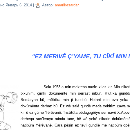
ано
Январь 6, 2014
|
Автор:
amarikesardar
“EZ MERIVÊ Ç’YAME, TU CÎKÎ MI
Sala 1953-a min mekteba navîn xilaz kir. Min nikaribû ş
bixûnim, çimkî dokûmêntê min serrast nîbûn. K’utîka gundd
Serdaryan bû, mêtrîka min jî tunebû. Hetanî min eva yeka s
dokûmênta derbaz bû. Ez wê salê gundê meda xebitîm çawa se
kir û ez çûme Yêrêvanê, înstîtûta pêdagogîêye ser navê X.Abo
derheqa sax’lemya minda tune, bê wê yekê nikarin dokûmêntê
hatibûm Yêrêvanê. Cara pêşin ez tevî gundîê me hatibûm opê