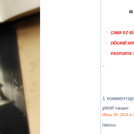
Bi
ÇAWA EZ B
DÊKANÊ MI
PASPORTA 
1 коммента
yücel
говорит:
Июнь 30, 2014 в 
Hekîmo