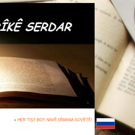
«
HER TIŞT BOY NAVÊ DÎWANA SOVÊTÊ!
(function() { if