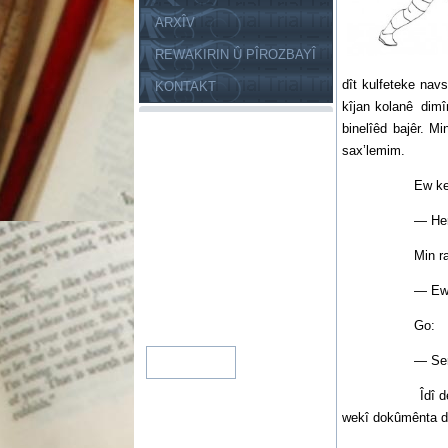
ARXÎV
REWAKIRIN Û PÎROZBAYÎ
dît kulfeteke nav
KONTAKT
kîjan kolanê dimî
binelîêd bajêr. 
sax’lemim.
Ew kenya û minra
— Here, bira
Min razîbûna xwe
— Ewa ev do
Go:
— Seroka po
Îdî dereng bû, l
wekî dokûmênta de