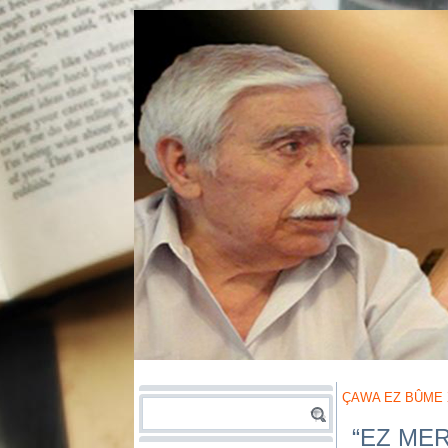
ÇAWA EZ BÛME
“EZ MER