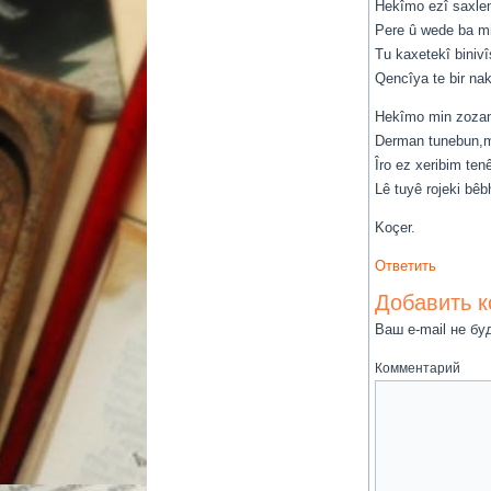
Hekîmo ezî saxle
Pere û wede ba mi
Tu kaxetekî biniv
Qencîya te bir n
Hekîmo min zozan
Derman tunebun,me
Îro ez xeribim te
Lê tuyê rojeki bê
Koçer.
Ответить
Добавить 
Ваш e-mail не бу
Комментарий