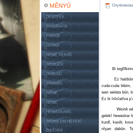
MÊNYÛ
Опубликов
DESTPÊK
BÎOGRAFÎA
PIRTÛK
GOTAR
NEMÊ VEKIRÎ
WERGÊR
Bi teglîfkirina r
DOKLAD
Ez hatibûme tegl
BÎRANÎN
cuda-cuda bibim, 
wan welata bûn, b
WÊNE
Ez bi înîsîatîva p’
NEME
Wextê wê fêstîv
HEWASKARE…
gelekî hewaskar b
WERIN EM HEVEKÎ
kurdî, kasêt, kov
nîşan dabûn. T
BIKENIN!