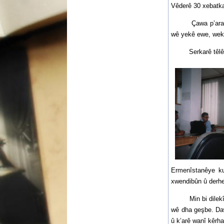
Vêderê 30 xebatkar
Çawa p’ara radîo
wê yekê ewe, wekî
Serkarê têlêvîzî
Ermenîstanêye ku
xwendibûn û derhe
Min bi dilekî şa
wê dha geşbe. Da
û k’arê wanî kêrha