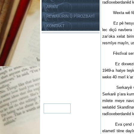
radîoxeberdanêd ku
ARXÎV
Wexta wê fêstîval
REWAKIRIN Û PÎROZBAYÎ
Ez pê hesyam, wek
KONTAKT
lec diçû navbera 
zar’oka xelat bir
resmîye mayîn, us
Fêstîval ser dere
Ez dixwezim dha 
1949-a hatye teşk
weke 40 merî k’ar
Serkaryê wê p’ar
Serkarê p’ara kur
milete meye navda
welatêd Skandînav
radîoxeberdanêd ku
Eva çend sale, we
elametî têne dayî