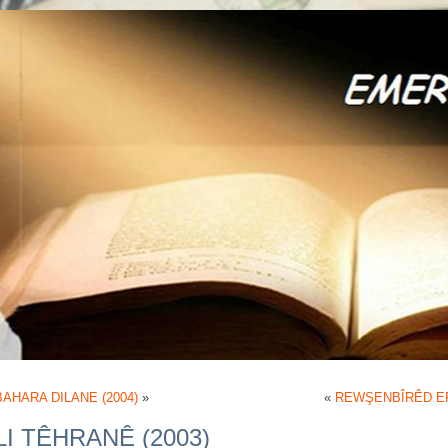
AHARA DILANE (2004)
»
«
REWŞENBÎRÊD ER
LI TÊHRANÊ (2003)