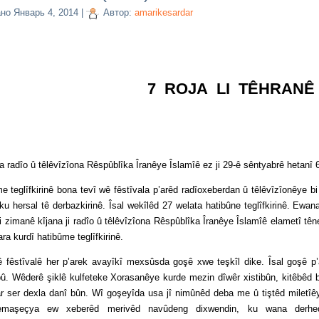
ано
Январь 4, 2014
|
Автор:
amarikesardar
7 ROJA LI TÊHRANÊ
adîo û têlêvîzîona Rêspûblîka Îranêye Îslamîê ez ji 29-ê sêntyabrê hetanî 6-
îfkirinê bona tevî wê fêstîvala p’arêd radîoxeberdan û têlêvîzîonêye b
ku hersal tê derbazkirinê. Îsal wekîlêd 27 welata hatibûne teglîfkirinê. Ewan
i zimanê kîjana ji radîo û têlêvîzîona Rêspûblîka Îranêye Îslamîê elametî tên
ara kurdî hatibûme teglîfkirinê.
alê her p’arek avayîkî mexsûsda goşê xwe teşkîl dike. Îsal goşê p’a
û. Wêderê şiklê kulfeteke Xorasanêye kurde mezin dîwêr xistibûn, kitêbêd 
ar ser dexla danî bûn. Wî goşeyîda usa jî nimûnêd deba me û tiştêd miletî
emaşeçya ew xeberêd merivêd navûdeng dixwendin, ku wana derhe