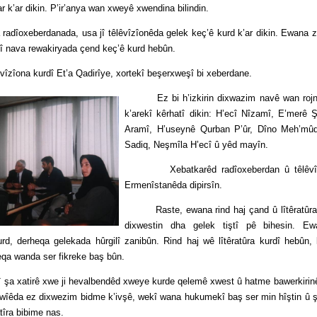
 k’ar dikin. P’ir’anya wan xweyê xwendina bilindin.
xeberdanada, usa jî têlêvîzîonêda gelek keç’ê kurd k’ar dikin. Ewana zan
 nava rewakiryada çend keç’ê kurd hebûn.
ona kurdî Et’a Qadirîye, xortekî beşerxweşî bi xeberdane.
Ez bi h’izkirin dixwazim navê wan rojnem
k’arekî kêrhatî dikin: H’ecî Nîzamî, E’merê
Aramî, H’useynê Qurban P’ûr, Dîno Meh’mû
Sadiq, Neşmîla H’ecî û yêd mayîn.
Xebatkarêd radîoxeberdan û têlêvîzîon
Ermenîstanêda dipirsîn.
Raste, ewana rind haj çand û lîtêratûra k
dixwestin dha gelek tiştî pê bihesin. E
rd, derheqa gelekada hûrgilî zanibûn. Rind haj wê lîtêratûra kurdî hebû
qa wanda ser fikreke baş bûn.
 xatirê xwe ji hevalbendêd xweye kurde qelemê xwest û hatme bawerkirinê,
wîêda ez dixwezim bidme k’ivşê, wekî wana hukumekî baş ser min hîştin û 
tîra bibime nas.