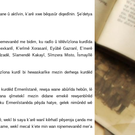
e û aktîvin, k’arê xwe bêqusûr diqedînin. Şe’detya
evanêd me bidim, ku radîo û têlêvîzîona kurdîda
 Şexkanlî, K’erîmê Xorasanî, Eyûbê Gazranî, E’merê
dzadê, Sîamendê Kakayî, Sîmzera Misto, Îsmayîlê
a kurdî bi hewaskarîke mezin derheqa kurdêd
urdêd Ermenîstanê, rewşa wane abûrîda hebûn, lê
wana qîmetekî mezin didane emekê rewşenbîrêd
n, ku Ermenîstanêda pêşda hatye, gelek nimûnêd wê
 wekî bi saya k’arê wanî kêrhatî pêşeroja çanda me
şame, wekî mecal k’ete min wan rojnemevanêd mer’a