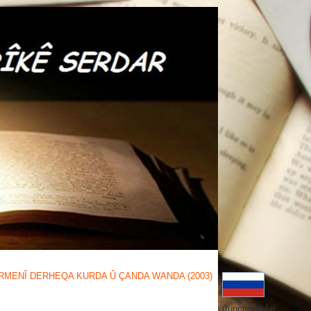
MENÎ DERHEQA KURDA Û ÇANDA WANDA (2003)
(function() { if