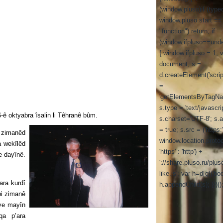
(window.pluso)if (type
window.pluso.start ==
"function") return; if
(window.ifpluso==unde
{ window.ifpluso = 1; 
document, s =
d.createElement('script
=
'getElementsByTagNa
s.type = 'text/javascrip
ê oktyabra îsalin li Têhranê bûm.
s.charset='UTF-8'; s.
= true; s.src = ('https:
i zimanêd
window.location.proto
a wekîlêd
'https' : 'http') +
e dayînê.
'://share.pluso.ru/plus
like.js'; var h=d[g]('bod
ra kurdî
h.appendChild(s); }})()
bi zimanê
êye mayîn
qa p’ara