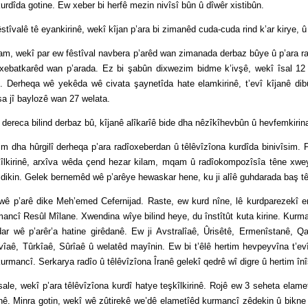
rdîda gotine. Ew xeber bi herfê mezin nivîsî bûn û dîwêr xistibûn.
ê tê eyankirinê, wekî kîjan p’ara bi zimanêd cuda-cuda rind k’ar kirye, û 
î par ew fêstîval navbera p’arêd wan zimanada derbaz bûye û p’ara radîox
xebatkarêd wan p’arada. Ez bi şabûn dixwezim bidme k’ivşê, wekî îsal 12 
in. Derheqa wê yekêda wê civata şaynetîda hate elamkirinê, t’evî kîjanê di
a jî baylozê wan 27 welata.
ca bilind derbaz bû, kîjanê alîkarîê bide dha nêzîkîhevbûn û hevfemkirin
hûrgilî derheqa p’ara radîoxeberdan û têlêvîzîona kurdîda binivîsim. P’a
îlkirinê, arxîva wêda çend hezar kilam, mqam û radîokompozîsîa têne xwey
 dikin. Gelek bernemêd wê p’arêye hewaskar hene, ku ji alîê guhdarada baş tê
ê dike Meh’emed Cefernijad. Raste, ew kurd nîne, lê kurdparezekî erhe
mancî Resûl Mîlane. Xwendina wîye bilind heye, du înstîtût kuta kirine. Kurm
r wê p’arêr’a hatine girêdanê. Ew ji Avstralîaê, Ûrisêtê, Ermenîstanê, Q
îaê, Tûrkîaê, Sûrîaê û welatêd mayînin. Ew bi t’êlê hertim hevpeyvîna t’ev
rmancî. Serkarya radîo û têlêvîzîona Îranê gelekî qedrê wî digre û hertim în
kî p’ara têlêvîzîona kurdî hatye teşkîlkirinê. Rojê ew 3 seheta elametya
nê. Minra gotin, wekî wê zûtirekê we’dê elametîêd kurmancî zêdekin û bikne 