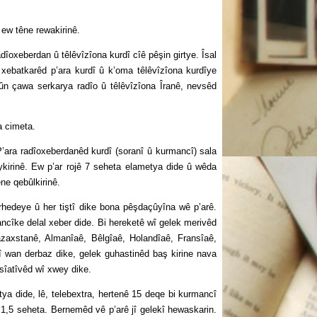
ew têne rewakirinê.
eberdan û têlêvîzîona kurdî cîê pêşin girtye. Îsal
xebatkarêd p’ara kurdî û k’oma têlêvîzîona kurdîye
bûn çawa serkarya radîo û têlêvîzîona Îranê, nevsêd
a cimeta.
ra radîoxeberdanêd kurdî (soranî û kurmancî) sala
kirinê. Ew p’ar rojê 7 seheta elametya dide û wêda
ne qebûlkirinê.
deye û her tiştî dike bona pêşdaçûyîna wê p’arê.
ancîke delal xeber dide. Bi hereketê wî gelek merivêd
azaxstanê, Almanîaê, Bêlgîaê, Holandîaê, Fransîaê,
î wan derbaz dike, gelek guhastinêd baş kirine nava
îsîatîvêd wî xwey dike.
 dide, lê, telebextra, hertenê 15 deqe bi kurmancî
1,5 seheta. Bernemêd vê p’arê jî gelekî hewaskarin.