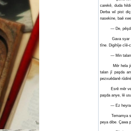
carekê, duda hild
Derba wî pist di
nasekine, baê xwe
— De, pêşda weri
Gava syar vê ecê
tîne. Digihîje cîê-
— Min talan tema
Mêr hela ji hewa
talan jî paşda an
pezxuêdanê rûdin
Esrê mêr vedigeri
paşda anye, lê us
— Ez heyrana ç’e
Temamya syara tê
peya dibe. Çawa p