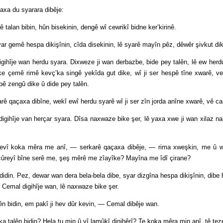
 du syarara dibêje:
n bibin, hûn bisekinin, dengê wî cewrikî bidne ker’kirinê.
ê hespa dikişînin, cîda disekinin, lê syarê mayîn pêz, dêwêr şivkut diki
 wan herdu syara. Dixweze ji wan derbazbe, bide pey talên, lê ew herdu sy
ike çemê rimê kevç’ka singê yekîda gut dike, wî ji ser hespê tîne xwarê, ve
ê zengû dike û dide pey talên.
axa dibîne, wekî ewî herdu syarê wî ji ser zîn jorda anîne xwarê, vê care
je van herçar syara. Dîsa naxwaze bike şer, lê yaxa xwe ji wan xilaz nak
a mêra me anî, — serkarê qaçaxa dibêje, — rima xweşkin, me û wî ma
ûreyî bîne serê me, şeş mêrê me zîayîke? Mayîna me îdî çirane?
. Pez, dewar wan dera bela-bela dibe, syar dizgîna hespa dikişînin, dibe hîr
 Cemal digihîje wan, lê naxwaze bike şer.
din, em pakî ji hev dûr kevin, — Cemal dibêje wan.
n bidin? Hela tu min û vî lamûkî dinihêrî? Te koka mêra min anî, tê teze 