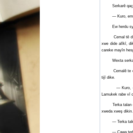
Serkarê qaçaxa
— Kuro, emê tala
Ew herdu syar gem
Cemal tê digihîje
xwe dide alîkî, d
careke mayîn hesp
Wexta serkarê qaç
Cemalê te digihî
tijî dike.
— Kuro, evî kok
Lamukek rabe vî c
Terka talan didin
xweda xweş dikin.
— Terka talên bi
— Çawa terka talê