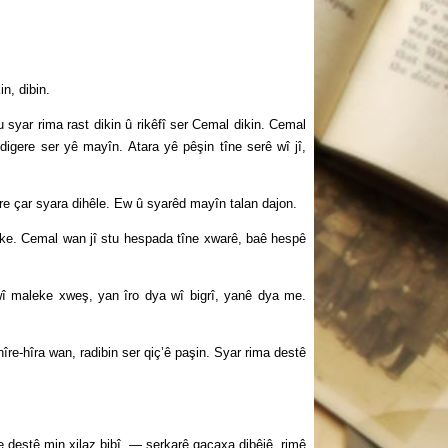
n, dibin.
ar rima rast dikin û rikêfî ser Cemal dikin. Cemal
digere ser yê mayîn. Atara yê pêşin tîne serê wî jî,
 çar syara dihêle. Ew û syarêd mayîn talan dajon.
e. Cemal wan jî stu hespada tîne xwarê, baê hespê
leke xweş, yan îro dya wî bigrî, yanê dya me.
e-hîra wan, radibin ser qiç’ê paşin. Syar rima destê
destê min xilaz bibî, — serkarê qaçaxa dibêjê, rimê