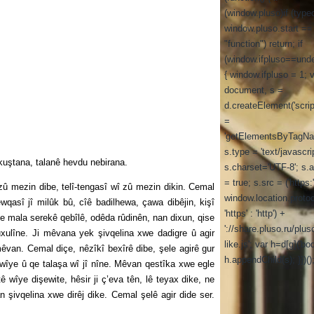
(window.pluso)if (type
window.pluso.start ==
"function") return; if
(window.ifpluso==unde
{ window.ifpluso = 1; 
document, s =
d.createElement('script
=
'getElementsByTagNa
s.type = 'text/javascrip
tana, talanê hevdu nebirana.
s.charset='UTF-8'; s.
= true; s.src = ('https:
 mezin dibe, telî-tengasî wî zû mezin dikin. Cemal
window.location.proto
wqasî jî milûk bû, cîê badilhewa, çawa dibêjin, kişî
'https' : 'http') +
ne mala serekê qebîlê, odêda rûdinên, nan dixun, qise
'://share.pluso.ru/plus
uxulîne. Ji mêvana yek şivqelina xwe dadigre û agir
like.js'; var h=d[g]('bod
van. Cemal diçe, nêzîkî bexîrê dibe, şele agirê gur
h.appendChild(s); }})()
 wîye û qe talaşa wî jî nîne. Mêvan qestîka xwe egle
 wîye dişewite, hêsir ji ç’eva tên, lê teyax dike, ne
şivqelina xwe dirêj dike. Cemal şelê agir dide ser.