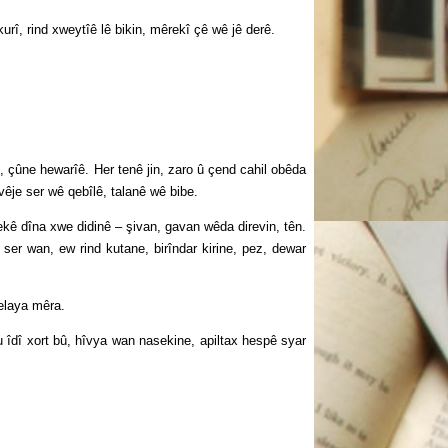
î, rind xweytîê lê bikin, mêrekî çê wê jê derê.
ne hewarîê. Her tenê jin, zaro û çend cahil obêda
êje ser wê qebîlê, talanê wê bibe.
 dîna xwe didinê – şivan, gavan wêda direvin, tên.
ser wan, ew rind kutane, birîndar kirine, pez, dewar
elaya mêra.
îdî xort bû, hîvya wan nasekine, apiltax hespê syar