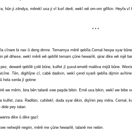
n ji zêndya, mêrekî usa ji vî kurî derê, wekî wê om-om gilîkin. Heyfa vî kur
* * *
nare bi nav û deng dimre. Temamya mêrê qebîla Cemal hespa syar bûne, çû
in pê dihese, wekî mêrê wê qebîlê temam çûne hewarîê, qirar dike wê rojê bav
dewarê qebîlê çolê bûne, kulfet jî şuxul-emelê malêva mijûl bûne. Wextekê
îne. Tên, digihîjne cî, cabê dadixin, wekî çend syarê qebîla dijmin avîtine 
 û hela serda jî gotine:
mêrin, bira bên talanê xwe paşda bibin. Emê usa bikin, wekî we bibe x
et, zara. Radibin, cahilekî, duda syar dikin, dişînin pey mêra. Cemal, ku 
û dide pey talan.
a dike û dike gazî:
eheqîê negrin, mêrê me çûne hewarîê, talanê me nebin.