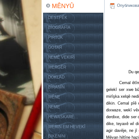
MÊNYÛ
Опубликов
DESTPÊK
BÎOGRAFÎA
PIRTÛK
GOTAR
NEMÊ VEKIRÎ
WERGÊR
Du qebîlêd kurd
DOKLAD
Cemal êtîm bû. S
BÎRANÎN
gelekî ser xwe bû
mirîşka xelqê nedi
WÊNE
dikin. Cemal pîê 
NEME
dixwaze, wekî vêx
HEWASKARE…
derdixe, dide ser
dike, teyaxê wî di
WERIN EM HEVEKÎ
agir davêje, ne j
BIKENIN!
Mêvan hiltîne hazi