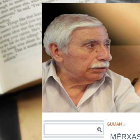
GUMAN
»
MÊRXAS