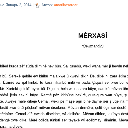
ано
Январь 2, 2014
|
Автор:
amarikesardar
MÊRXASÎ
(Qewmandin)
a zêf zûda dijminê hev bûn. Sal tunebû, wekî wana mêr ji hevdu nekuş
erekê qebîlê ew biribû mala xwe û xweyî dikir. De, dibêjin, zara êtîm zû
. Êtîmîê ew qal kiribû, tu kesî nikaribû milê wî bada. Çiqasî ser xwe bû, e
kir. Xortekî gelekî teyax bû. Digotin, hela wexta zaro bûye, carekê mêvan tê
odêyî jêrin sekinî bûye. Kermê pêz kiribûne bexîrê, gure-gura wan bûye, ş
e. Xweyê malê dibêje Cemal, wekî pê maşê agir bîne dayne ser şivqelina mê
 destê xwe û tê pêşberî mêvan disekine. Mêvan dinihêre, şelê êgir ser destê
cêribîne. Cemal cîê xweda disekine, wî dinihêre. Mêvan dibîne, kizînya destê
î dengê xwe dike. Mêrê odêda rûniştî ser teyaxê wî ecêbmayî dimînin. Mêvan 
rara ha dibêje: