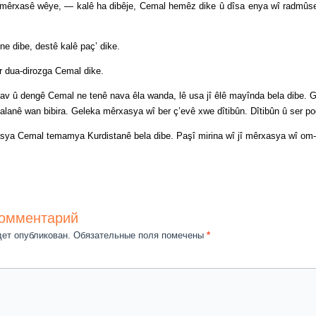
mêrxasê wêye, — kalê ha dibêje, Cemal hemêz dike û dîsa enya wî radmûse. 
be, destê kalê paç’ dike.
a-dirozga Cemal dike.
engê Cemal ne tenê nava êla wanda, lê usa jî êlê mayînda bela dibe. Go, j
talanê wan bibira. Geleka mêrxasya wî ber ç’evê xwe dîtibûn. Dîtibûn û ser p
mal temamya Kurdistanê bela dibe. Paşî mirina wî jî mêrxasya wî om-om tê
комментарий
дет опубликован.
Обязательные поля помечены
*