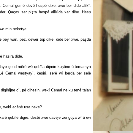
ê. Cemal gemê devê hespê dixe, xwe ber dide alîkî.
 der. Qaçax ser pişta hespê alîkîda xar dibe. Hesp
we min neketye.
pey wan, pêz, dêwêr top dike, dide ber xwe, paşda
 hazira dide.
ye çend mêrê wê qebîla dijmin kuştine û temamya
 Lê Cemal westyayî, kesirî, serê wî berda ber selê
gihîjne cî, pê dihesin, wekî Cemal ne ku tenê talan
, wekî ecêbê usa neke?
rê qebîlê digre, destê xwe davêje zengûya wî û ew