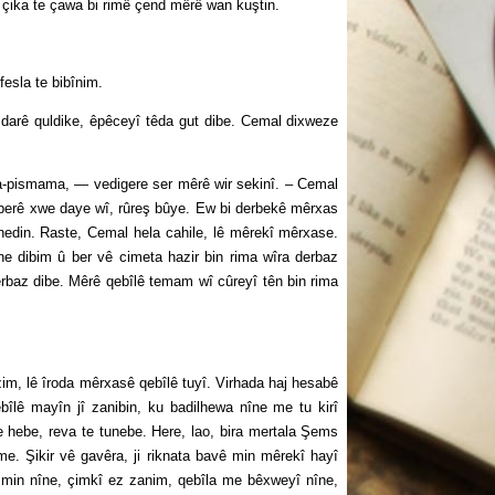
ika te çawa bi rimê çend mêrê wan kuştin.
esla te bibînim.
rê quldike, êpêceyî têda gut dibe. Cemal dixweze
-pismama, — vedigere ser mêrê wir sekinî. – Cemal
ê berê xwe daye wî, rûreş bûye. Ew bi derbekê mêrxas
edin. Raste, Cemal hela cahile, lê mêrekî mêrxase.
 dibim û ber vê cimeta hazir bin rima wîra derbaz
 derbaz dibe. Mêrê qebîlê temam wî cûreyî tên bin rima
 lê îroda mêrxasê qebîlê tuyî. Virhada haj hesabê
îlê mayîn jî zanibin, ku badilhewa nîne me tu kirî
e hebe, reva te tunebe. Here, lao, bira mertala Şems
e. Şikir vê gavêra, ji riknata bavê min mêrekî hayî
ma min nîne, çimkî ez zanim, qebîla me bêxweyî nîne,