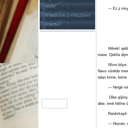
ARXÎV
— Ez ji mirya, hû
REWAKIRIN Û PÎROZBAYÎ
KONTAKT
Mêrekî qebîla cî
mane. Qebîla dijm
Nîvro bûye, pez, 
Nava xûnêda mewic
talan kirine, birine
— Hergê mêrê we 
Dibe qûjînya kulf
dibe, rimê hiltîne 
Ranêzkayê wanr
— Heyran, xwe n