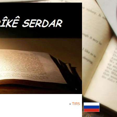
«
TIRS
(function() { if