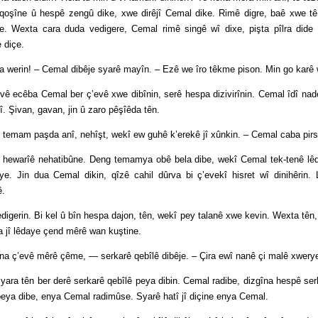
iqoşîne û hespê zengû dike, xwe dirêjî Cemal dike. Rimê digre, baê xwe t
çe. Wexta cara duda vedigere, Cemal rimê singê wî dixe, pişta pîlra dide
 diçe.
n! – Cemal dibêje syarê mayîn. – Ezê we îro têkme pison. Min go karê 
ba Cemal ber ç’evê xwe dibînin, serê hespa dizivirînin. Cemal îdî nade 
cî. Şivan, gavan, jin û zaro pêşîêda tên.
m paşda anî, nehîşt, wekî ew guhê k’erekê jî xûnkin. – Cemal caba pirsê
rîê nehatibûne. Deng temamya obê bela dibe, wekî Cemal tek-tenê lêda
ye. Jin dua Cemal dikin, qîzê cahil dûrva bi ç’evekî hisret wî dinihêrin.
ê.
n. Bi kel û bîn hespa dajon, tên, wekî pey talanê xwe kevin. Wexta tên, di
a jî lêdaye çend mêrê wan kuştine.
vê mêrê çême, — serkarê qebîlê dibêje. – Çira ewî nanê çi malê xwerye
n ber derê serkarê qebîlê peya dibin. Cemal radibe, dizgîna hespê serka
eya dibe, enya Cemal radimûse. Syarê hatî jî diçine enya Cemal.