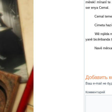
mêrekî mînanî te 
ser enya Cemal.
Cemal temene di
Cimeta hazir du
Wê rojêda nav û d
yanê bicêribanda 
Navê mêrxasya Ce
Добавить 
Ваш e-mail не бу
Комментарий