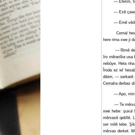
— Eferim, tu eyns
— Ezê çawa nîşa
— Emê vêderê bis
Cemal hevekî paş
here rima xwe ji d
— Rimê dernexe, 
îro mêranîke usa 
nebûye. Heta nha
Îroda ez wî hesa
dibim, — serkarê q
Cemalra derbaz di
— Apo, min çi ki
— Te mêrxasî kir
xwe hebe: şuxul b
mêrxasê qebîlê. L
ser milê tebe. Şi
mêrxas derket. We