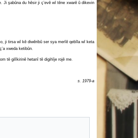
Ji şabûna du hêsir ji ç’evê wî têne xwarê û dikevin
i tirsa wî kê diwêribû ser sya merîê qebîla wî keta
oç’a xweda ketibûn.
 gilîkirinê hetanî tê digihîje rojê me.
s. 1979-a