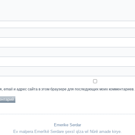
, email и адрес сайта в этом браузере для последующих моих комментариев.
Emerike Serdar
Ev malpera Emerîkê Serdare şexsî qîza wî Nûrê amade kirye.