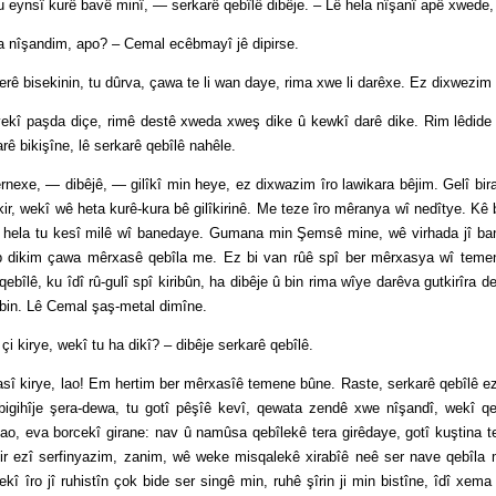
î kurê bavê minî, — serkarê qebîlê dibêje. – Lê hela nîşanî apê xwede, ç
ndim, apo? – Cemal ecêbmayî jê dipirse.
ekinin, tu dûrva, çawa te li wan daye, rima xwe li darêxe. Ez dixwezim f
da diçe, rimê destê xweda xweş dike û kewkî darê dike. Rim lêdide da
arê bikişîne, lê serkarê qebîlê nahêle.
— dibêjê, — gilîkî min heye, ez dixwazim îro lawikara bêjim. Gelî bira
kir, wekî wê heta kurê-kura bê gilîkirinê. Me teze îro mêranya wî nedîtye. K
 hela tu kesî milê wî banedaye. Gumana min Şemsê mine, wê virhada jî ban
b dikim çawa mêrxasê qebîla me. Ez bi van rûê spî ber mêrxasya wî temene
ebîlê, ku îdî rû-gulî spî kiribûn, ha dibêje û bin rima wîye darêva gutkirîra
bin. Lê Cemal şaş-metal dimîne.
rye, wekî tu ha dikî? – dibêje serkarê qebîlê.
ye, lao! Em hertim ber mêrxasîê temene bûne. Raste, serkarê qebîlê ezim,
igihîje şera-dewa, tu gotî pêşîê kevî, qewata zendê xwe nîşandî, wekî qeb
ao, eva borcekî girane: nav û namûsa qebîlekê tera girêdaye, gotî kuştina t
kir ezî serfinyazim, zanim, wê weke misqalekê xirabîê neê ser nave qebîla m
kî îro jî ruhistîn çok bide ser singê min, ruhê şîrin ji min bistîne, îdî xe