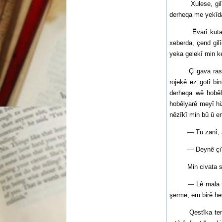
Xulese, gilî dane
derheqa me yekîda
Êvarî kuta bû, e
xeberda, çend gil
yeka gelekî min k
Çi gava rastî min
rojekê ez gotî bi
derheqa wê hobêl
hobêlyarê meyî hi
nêzîkî min bû û 
— Tu zanî, apê E
— Deynê çi? – 
Min civata sêksîa
— Lê mala te avab
şerme, em birê he
Qestîka temamya x