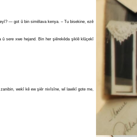
eyî? — got û bin simêlava kenya. – Tu bisekine, ezê
sere xwe hejand. Bin her şiêrekêda şiklê klûçekî
ibin, wekî kê ew şiêr nivîsîne, wî lawikî gote me,