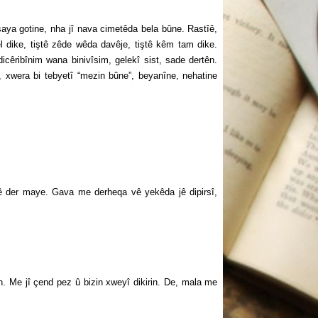
a gotine, nha jî nava cimetêda bela bûne. Rastîê,
el dike, tiştê zêde wêda davêje, tiştê kêm tam dike.
cêribînim wana binivîsim, gelekî sist, sade dertên.
xwera bi tebyetî “mezin bûne”, beyanîne, nehatine
der maye. Gava me derheqa vê yekêda jê dipirsî,
e jî çend pez û bizin xweyî dikirin. De, mala me