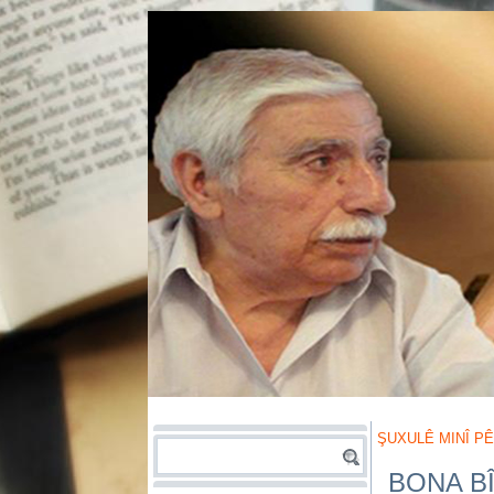
ŞUXULÊ MINÎ PÊ
BONA B