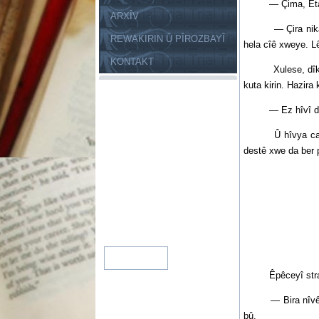
— Çima, Etar, tu
ARXÎV
— Çira nikarim b
REWAKIRIN Û PÎROZBAYÎ
hela cîê xweye. L
KONTAKT
Xulese, dîktor de
kuta kirin. Hazira
— Ez hîvî dikim, 
Û hîvya caba sed
destê xwe da ber 
Êpêceyî stra. We
— Bira nîvê van d
bû.