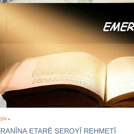
ŞÎN
»
ÎRANÎNA ETARÊ ŞEROYÎ REHMETÎ