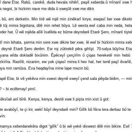
 Etar. Rabû, carekê, duda hevala nihêrî, paşê xeberda û mînanî xwe hercar 
 negot, bi hizkirin nave me dida û xweşîê xwe me dikir.
m derketin. Min tirê wê rojê min zinêkarî kirye, ewqasî ber xwe diketim
îê tûj minra bigotana, dilê min rehet bûya. Lê wexta ewî caba min neda, hela
eder hat. Û wê rojêda alîê îsafêda ez bûme deyndarê Etarê Şero, mînanî tişte
 bihata, şerma min sere xwe dikire ber xwe, lê ewî bi hizkirin minra xeberd
n deynê Etarê Şero derêm. Ew roj zûtirekê pêra gihîşt. 70-salya bûyîna Et
yana wîda dokladê bixûnim. Êpêceyî çerçirîm û çiqas hereketê min hebû 
zkirîra. Rastîê, nizanim, ew yek çiqasî minra li hev hat, her tenê paşî êvar
enya min ramûsa. Eva heqdayîna mine lape mezin bû.
tar, bi vê yekêva min xwest deynê xweyî çend sala pêşda bidim, — min bi
bi ecêbmayî pirsî.
ê anî bîrê. Kenya, kenya, destê xwe li pişta min xist û got:
ûyî, te çi kir, wekî bûyî deyndarê min? Gilîk bû fikra tera derbaz bû te 
vin.
eberdanekêra digot “gilîk” û bi wê yekê dixwest dilê min bikire. Ewî 70 s