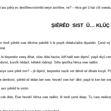
iêra ev destlihevxistinêd weye axirîêne, ne? – rêva got û hat cîê xweda 
ŞIÊRÊD SIST Û… KLÛÇ
 şiêrêd xwe dikirine pakêtê û bi poştê rêdaksîaêra dişandin. Çend roj de
rinê.
eşereke xweş dihat, silav dida hazira, kêf-halê wan dipirsî, paşê diçû cem 
xist, kursîk hildanî, kêlekê rûdinişt. Sifte qestîka hêrsa xwe radikir.
ere şiêrê min? – jê dipirsî, beşereke nazik ser dêmê wî dihate kivşê. Pir
ixist, şiêrêd wî didan ber xwe, hevekî xwe ker’ dikir, paşê bi ken ber xw
 şiêrêd te sistin.
da. Etar hevekî hêrsa xwe radikir, lê tenê çend deqa. Tu cara nedixeyîdî