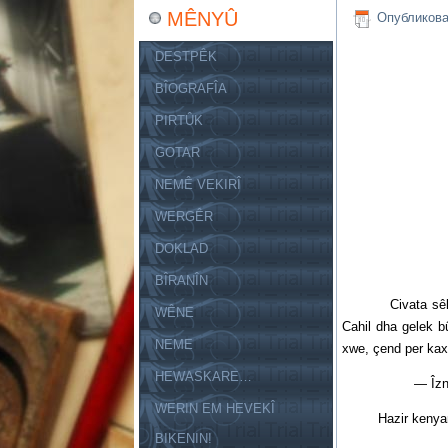
MÊNYÛ
Опубликов
DESTPÊK
BÎOGRAFÎA
PIRTÛK
GOTAR
NEMÊ VEKIRÎ
WERGÊR
DOKLAD
BÎRANÎN
Civata sêksîa n
WÊNE
Cahil dha gelek b
NEME
xwe, çend per kax’a
HEWASKARE…
— Îzn heye, wek
WERIN EM HEVEKÎ
Hazir kenyan, s
BIKENIN!