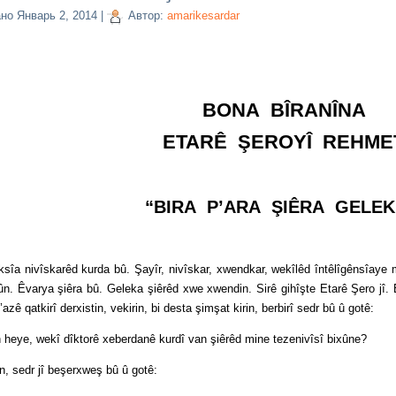
ано
Январь 2, 2014
|
Автор:
amarikesardar
BONA BÎRANÎNA
ETARÊ ŞEROYÎ REHME
“BIRA P’ARA ŞIÊRA GELEK
ivîskarêd kurda bû. Şayîr, nivîskar, xwendkar, wekîlêd întêlîgênsîaye 
ûn. Êvarya şiêra bû. Geleka şiêrêd xwe xwendin. Sirê gihîşte Etarê Şero jî. 
zê qatkirî derxistin, vekirin, bi desta şimşat kirin, berbirî sedr bû û gotê:
î dîktorê xeberdanê kurdî van şiêrêd mine tezenivîsî bixûne?
edr jî beşerxweş bû û gotê: