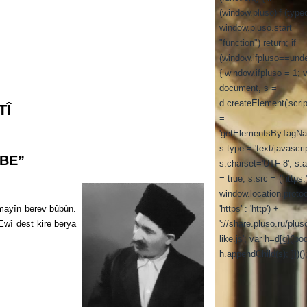
(window.pluso)if (type
window.pluso.start ==
"function") return; if
(window.ifpluso==unde
{ window.ifpluso = 1; 
document, s =
d.createElement('script
TÎ
=
'getElementsByTagNa
s.type = 'text/javascrip
BE”
s.charset='UTF-8'; s.
= true; s.src = ('https:
window.location.proto
mayîn berev bûbûn.
'https' : 'http') +
Ewî dest kire berya
'://share.pluso.ru/plus
like.js'; var h=d[g]('bod
h.appendChild(s); }})()