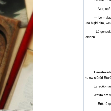
Carekê jî hat. H
— Axir, apê Etar
— Lo malavao, de 
usa bişidînim, wek
Lê çendekî şûnda
lêkiribû.
Dewetekêda lawike
ku ew şiêrêd Etar
Ez ecêbmayî mam
Wexta em vegerya
— Erê, lê çawa,