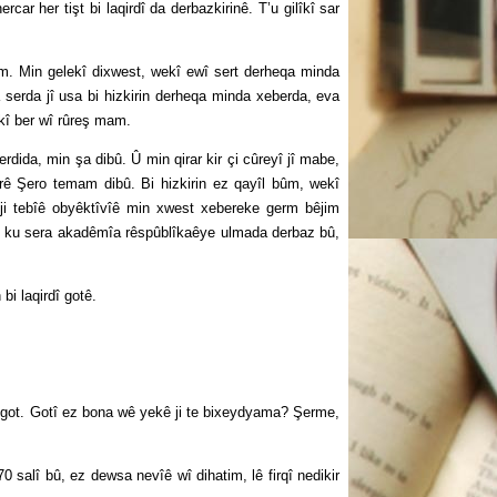
her tişt bi laqirdî da derbazkirinê. T’u gilîkî sar
. Min gelekî dixwest, wekî ewî sert derheqa minda
 serda jî usa bi hizkirin derheqa minda xeberda, eva
kî ber wî rûreş mam.
ida, min şa dibû. Û min qirar kir çi cûreyî jî mabe,
arê Şero temam dibû. Bi hizkirin ez qayîl bûm, wekî
ji tebîê obyêktîvîê min xwest xebereke germ bêjim
îê, ku sera akadêmîa rêspûblîkaêye ulmada derbaz bû,
 laqirdî gotê.
got. Gotî ez bona wê yekê ji te bixeydyama? Şerme,
alî bû, ez dewsa nevîê wî dihatim, lê firqî nedikir