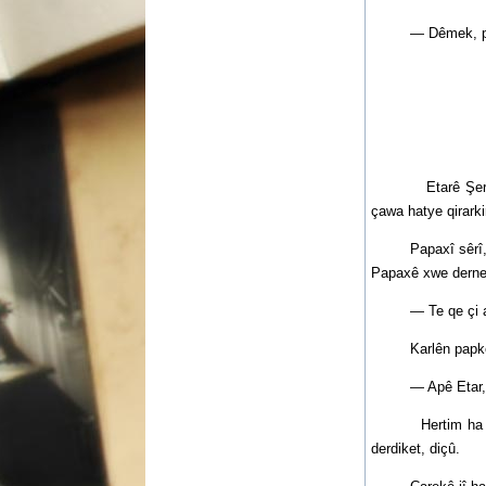
— Dêmek, p’ara ş
Etarê Şero timê
çawa hatye qirarki
Papaxî sêrî, bi b
Papaxê xwe dernedi
— Te qe çi anye s
Karlên papke derd
— Apê Etar, axir
Hertim ha cab di
derdiket, diçû.