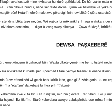
ê nava kax’azê mine nivîsarda hundurê qutîêda bû. De hûn zanin mala me j
ihêle. Bizin dikeve hundur, nanê ser texte dixwe. Qîma wê bêxweyê vê yekê na
a şiêr bûn! Hetanî neferê male xwe pêra digihînin, ew blêtê û şiêra usa dicû,
ina blêta teze neçûm. Wê rojêda bi mêxanîkî ji Tifaqa nivîskara der ma
a nivîskara derxistim, — digot û xweş-xweş dikenya. – Çawa tê kivşê, krîtîkê 
DEWSA PAŞXEBERÊ
me xûngerm û qafseqet bûn. Wexta dikete çemê, me ber tu tiştekî nedinihê
ivîskarêd kurdada şiêr û poêmêd Etarê Şeroye tezenivîsî enene dikirin. Ge
ew efrandinêd wî gelek berk krîtîk kirin, gele gilîê zêde gotin, ku ne ca
êrmîna “etarîzm” da xebatê bi fikra prîmîtîvîzmê.
na xwe kuta kir û ez rûniştim, min bin ç’evara Etêr nihêrî. Ewî jî min n
nda hejand. Ez fikirîm: Etarê xeberdana xweye cabdayînêda ese mînanî min
er nade.