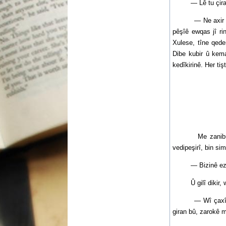
— Lê tu çira wan
— Ne axir ew naê
pêşîê ewqas jî ri
Xulese, tîne qede
Dibe kubir û kem
kedîkirinê. Her ti
Me zanibû, wekî
vedipeşirî, bin si
— Bizinê ez ji T
Û gilî dikir, w
— Wî çaxî mala m
giran bû, zarokê m