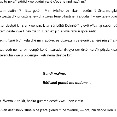
 nikarî şiêrêd xwe bixûnî yanê ç’evê te rind nabînin?
ixûnim? – Etar gotê. – Min nivîsîne, ez nikarim bixûnim? Dikarim, şikir, 
ê wexta dîktor dixûne, ew dha xweş têne bihîstinê. Ya duda jî – wexta ew bix
stpê kir şiêr xwendin. Etar zûr bûbû lêdinihêrî, ç’evê wîda tijî şabûn bû, 
 kêm destê xwe li hev xistin. Etar lez ji cîê xwe rabû û gote sedr:
îznê bidî, kela dilê min rabûye, ez dixwezim vê êvarê camêrê rûniştîra k
r nema, bin dengê kenê hazirada hilkişya ser dikê, kursîk pêşda kişand, 
peleguha xwe û bi dengekî ketî nerm destpê kir:
Gundî-malîno,
Bêrîvanê gundê me dudune…
xta kuta kir, hazira gumreh destê xwe li hev xistin.
estlihevxistina bibe p’ara şiêrêd mine xwendî, — got, bin dengê ken û de