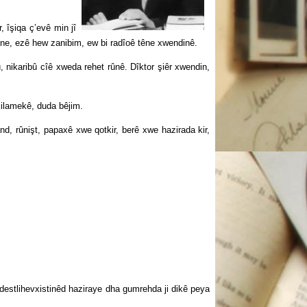
îşiqa ç’evê min jî
ûne, ezê hew zanibim, ew bi radîoê têne xwendinê.
nikaribû cîê xweda rehet rûnê. Dîktor şiêr xwendin,
ilamekê, duda bêjim.
rûnişt, papaxê xwe qotkir, berê xwe hazirada kir,
stlihevxistinêd haziraye dha gumrehda ji dikê peya