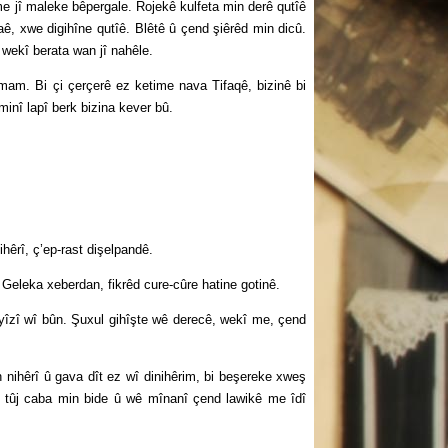
î maleke bêpergale. Rojekê kulfeta min derê qutîê
ê, xwe digihîne qutîê. Blêtê û çend şiêrêd min dicû.
 wekî berata wan jî nahêle.
m. Bi çi çerçerê ez ketime nava Tifaqê, bizinê bi
minî lapî berk bizina kever bû.
rî, ç’ep-rast dişelpandê.
leka xeberdan, fikrêd cure-cûre hatine gotinê.
yîzî wî bûn. Şuxul gihîşte wê derecê, wekî me, çend
ihêrî û gava dît ez wî dinihêrim, bi beşereke xweş
 tûj caba min bide û wê mînanî çend lawikê me îdî