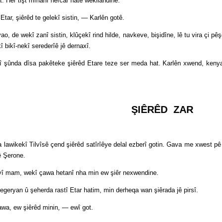
er tişt mînanî hercar hate wekilandinê.
, şiêrêd te gelekî sistin, — Karlên gotê.
wekî zanî sistin, klûçekî rind hilde, navkeve, bişidîne, lê tu vira çi pêş
î bikî-nekî serederîê jê dernaxî.
 dîsa pakêteke şiêrêd Etare teze ser meda hat. Karlên xwend, kenya û 
ŞIÊRÊD ZAR
kî Tilvîsê çend şiêrêd satîrîêye delal ezberî gotin. Gava me xwest pê zan
ê Şerone.
, wekî çawa hetanî nha min ew şiêr nexwendine.
n û şeherda rastî Etar hatim, min derheqa wan şiêrada jê pirsî.
 ew şiêrêd minin, — ewî got.