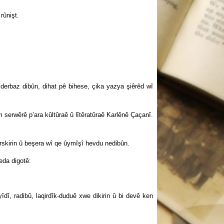
rûnişt.
rbaz dibûn, dihat pê bihese, çika yazya şiêrêd wî
serwêrê p’ara kûltûraê û lîtêratûraê Karlênê Çaçanî.
skirin û beşera wî qe ûymîşî hevdu nedibûn.
eda digotê:
, radibû, laqirdîk-duduê xwe dikirin û bi devê ken