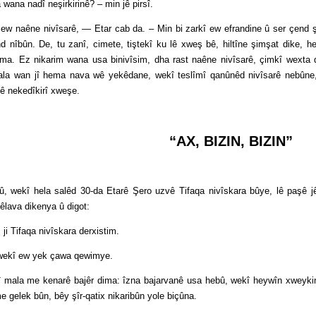
a nadî neşirkirinê? – min jê pirsî.
ne nivîsarê, — Etar cab da. – Min bi zarkî ew efrandine û ser çend şay
nd nîbûn. De, tu zanî, cimete, tiştekî ku lê xweş bê, hiltîne şimşat dike, h
ma. Ez nikarim wana usa binivîsim, dha rast naêne nivîsarê, çimkî wexta di
ala wan jî hema nava wê yekêdane, wekî teslîmî qanûnêd nivîsarê nebûne, 
ştê nekedîkirî xweşe.
“AX, BIZIN, BIZIN”
 hela salêd 30-da Etarê Şero uzvê Tifaqa nivîskara bûye, lê paşê jê 
mêlava dikenya û digot:
ifaqa nivîskara derxistim.
ekî ew yek çawa qewimye.
e kenarê bajêr dima: îzna bajarvanê usa hebû, wekî heywîn xweykin. M
e gelek bûn, bêy şîr-qatix nikaribûn yole biçûna.