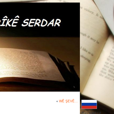
«
WÊ ŞEVÊ…
(function() { if