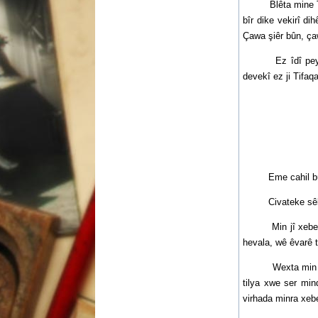
Blêta mine Tifaq
bîr dike vekirî d
Çawa şiêr bûn, çaw
Ez îdî pey stend
devekî ez ji Tifaq
Eme cahil bûn, e
Civateke sêksîa n
Min jî xeberda û 
hevala, wê êvarê t
Wexta min xeberda
tilya xwe ser mi
virhada minra xeb